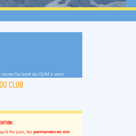
r toute l'activité du GUM à venir
 DU CLUB
ENTION:
qu'à fin juin, les
permanences ont