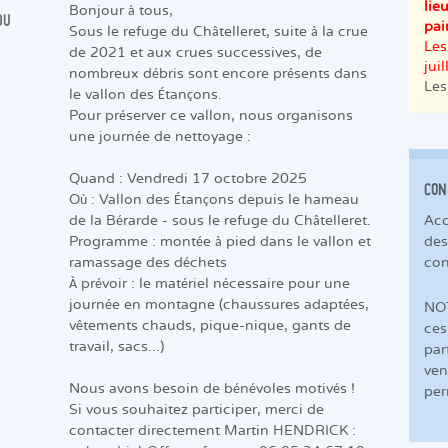
lie
Bonjour à tous,
DU
pai
Sous le refuge du Châtelleret, suite à la crue
Les
de 2021 et aux crues successives, de
juil
nombreux débris sont encore présents dans
Les
le vallon des Étançons.
Pour préserver ce vallon, nous organisons
une journée de nettoyage :
Quand : Vendredi 17 octobre 2025
CON
Où : Vallon des Étançons depuis le hameau
Acc
de la Bérarde - sous le refuge du Châtelleret.
des
Programme : montée à pied dans le vallon et
con
ramassage des déchets
À prévoir : le matériel nécessaire pour une
journée en montagne (chaussures adaptées,
NOT
vêtements chauds, pique-nique, gants de
ces
travail, sacs...)
par
ven
Nous avons besoin de bénévoles motivés !
pe
Si vous souhaitez participer, merci de
contacter directement Martin HENDRICK :