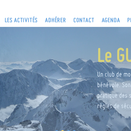
LES ACTIVITÉS
ADHÉRER
CONTACT
AGENDA
P
Le G
Un club de mo
bénévole. Son 
pratique des 
règles de séc