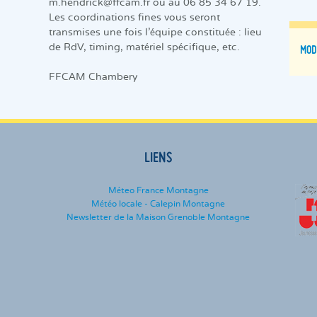
m.hendrick@ffcam.fr ou au 06 85 34 67 19.
Les coordinations fines vous seront
transmises une fois l'équipe constituée : lieu
MOD
de RdV, timing, matériel spécifique, etc.
FFCAM Chambery
LIENS
Méteo France Montagne
Météo locale - Calepin Montagne
Newsletter de la Maison Grenoble Montagne