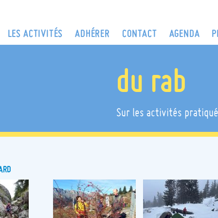
LES ACTIVITÉS
ADHÉRER
CONTACT
AGENDA
P
du rab
Sur les activités pratiqué
SARD