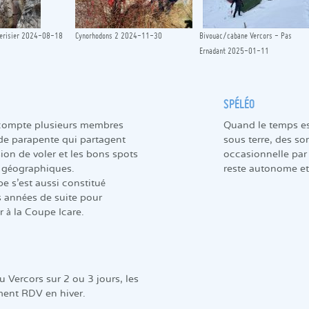
 Cerisier 2024-08-18
Cynorhodons 2 2024-11-30
Bivouac/cabane Vercors - Pas
Ernadant 2025-01-11
SPÉLÉO
compte plusieurs membres
Quand le temps est
e parapente qui partagent
sous terre, des so
ion de voler et les bons spots
occasionnelle par 
 géographiques.
reste autonome et
e s'est aussi constitué
s années de suite pour
r à la Coupe Icare.
u Vercors sur 2 ou 3 jours, les
ment RDV en hiver.