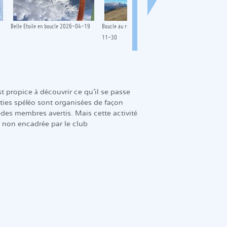
Belle Etoile en boucle 2026-04-19
Boucle au rocher du Baconnet 2024-
Torrent de Tram
11-30
2024-08-16
 propice à découvrir ce qu'il se passe
rties spéléo sont organisées de façon
des membres avertis. Mais cette activité
 non encadrée par le club