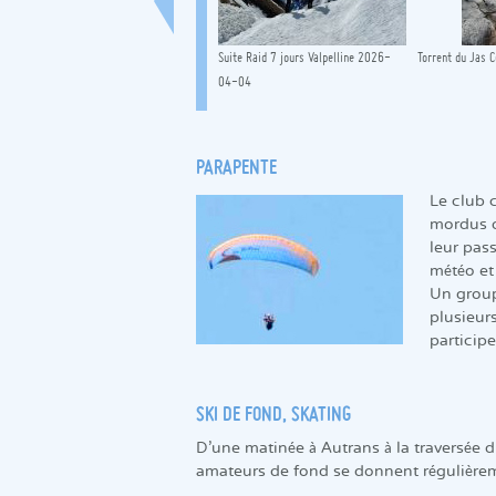
Refuge en étoile à Combe Madame
Suite Raid 7 jours Valpelline 2026-
Torrent du Jas
2025-02-06
04-04
PARAPENTE
Le club 
mordus d
leur pass
météo et
Un group
plusieur
participe
SKI DE FOND, SKATING
D'une matinée à Autrans à la traversée d
amateurs de fond se donnent régulière