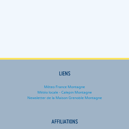
LIENS
Méteo France Montagne
Météo locale - Calepin Montagne
Newsletter de la Maison Grenoble Montagne
AFFILIATIONS