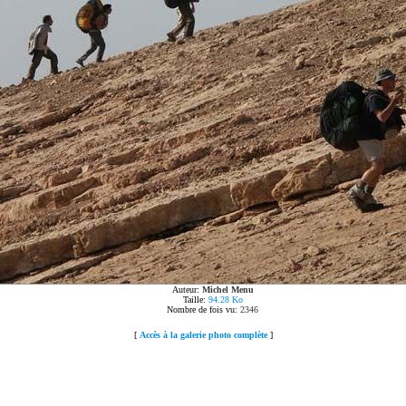
Auteur:
Michel Menu
Taille:
94.28 Ko
Nombre de fois vu:
2346
[
Accès à la galerie photo complète
]