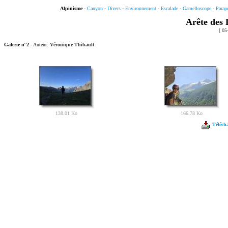
Alpinisme
-
Canyon
-
Divers
-
Environnement
-
Escalade
-
Gamelloscope
-
Parap
Arête des 
[ 05
Galerie n°2
- Auteur:
Véronique Thibault
138.01 Ko
166.78 Ko
Télécha