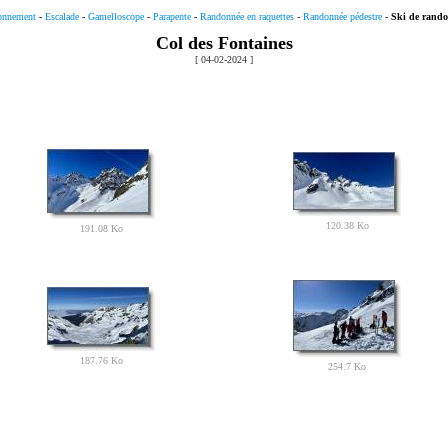
onnement
-
Escalade
-
Gamelloscope
-
Parapente
-
Randonnée en raquettes
-
Randonnée pédestre
-
Ski de rand
Col des Fontaines
[ 04-02-2024 ]
120.38 Ko
191.08 Ko
187.76 Ko
254.7 Ko