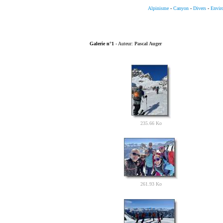
Alpinisme
-
Canyon
-
Divers
-
Envir
Galerie n°1
- Auteur:
Pascal Auger
235.66 Ko
261.93 Ko