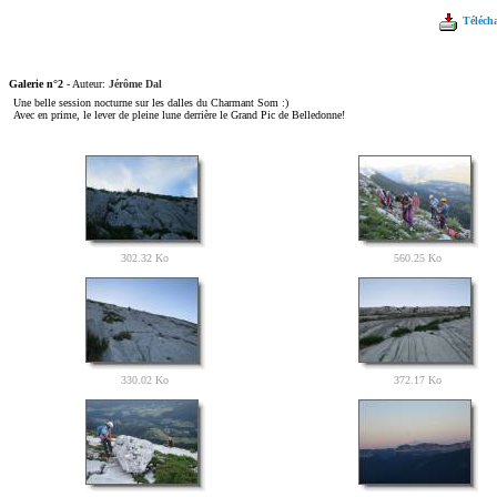
Télécha
Galerie n°2
- Auteur:
Jérôme Dal
Une belle session nocturne sur les dalles du Charmant Som :)
Avec en prime, le lever de pleine lune derrière le Grand Pic de Belledonne!
302.32 Ko
560.25 Ko
330.02 Ko
372.17 Ko