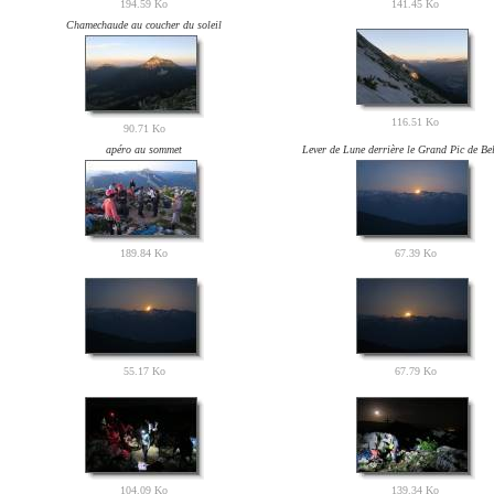
194.59 Ko
141.45 Ko
Chamechaude au coucher du soleil
116.51 Ko
90.71 Ko
apéro au sommet
Lever de Lune derrière le Grand Pic de Be
189.84 Ko
67.39 Ko
55.17 Ko
67.79 Ko
104.09 Ko
139.34 Ko