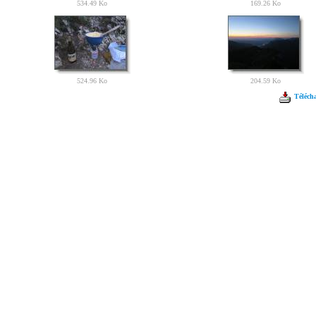
534.49 Ko
169.26 Ko
524.96 Ko
204.59 Ko
Télécha