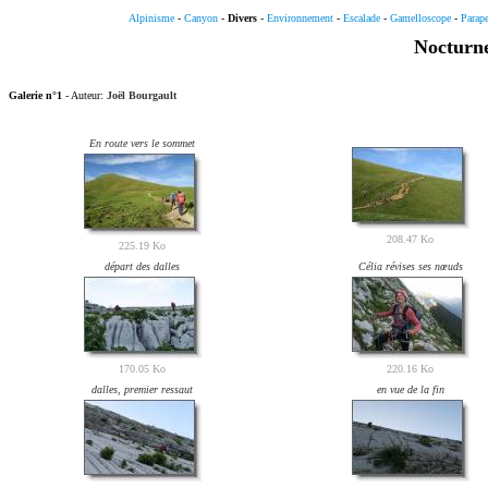
Alpinisme
-
Canyon
-
Divers
-
Environnement
-
Escalade
-
Gamelloscope
-
Parap
Nocturn
Galerie n°1
- Auteur:
Joël Bourgault
En route vers le sommet
208.47 Ko
225.19 Ko
départ des dalles
Célia révises ses nœuds
170.05 Ko
220.16 Ko
dalles, premier ressaut
en vue de la fin