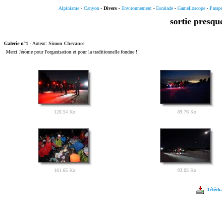
Alpinisme
-
Canyon
-
Divers
-
Environnement
-
Escalade
-
Gamelloscope
-
Parap
sortie presqu
Galerie n°1
- Auteur:
Simon Chevance
Merci Jérôme pour l'organisation et pour la traditionnelle fondue !!
120.54 Ko
89.76 Ko
161.65 Ko
93.05 Ko
Télécha