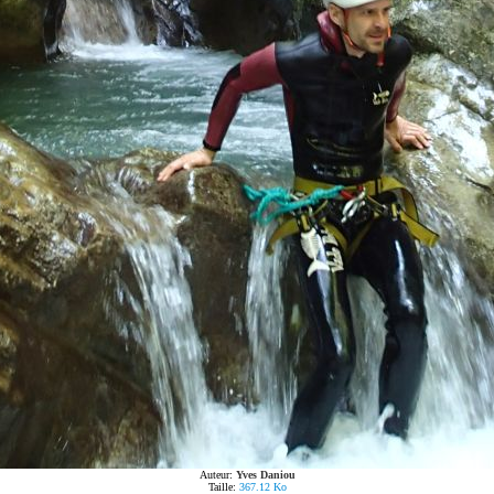
Auteur:
Yves Daniou
Taille:
367.12 Ko