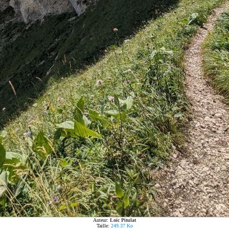
Auteur:
Loïc Pitulat
Taille:
249.37 Ko