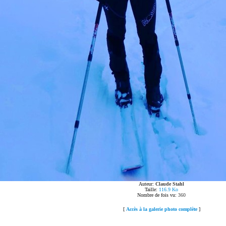
Auteur:
Claude Stahl
Taille:
116.9 Ko
Nombre de fois vu:
360
[
Accès à la galerie photo complète
]